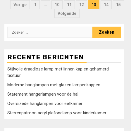
Berichten
Vorige
1
…
10
11
12
13
14
15
paginering
Volgende
Zoeken
naar:
RECENTE BERICHTEN
Stijlvolle draadloze lamp met linnen kap en gehamerd
textuur
Moderne hanglampen met glazen lampenkappen
Statement hangerlampen voor de hal
Oversizede hanglampen voor eetkamer
Sterrenpatroon acryl plafondlamp voor kinderkamer