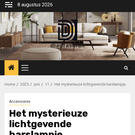
Ga
8 augustus 2026
naar
de
inhoud
Primair
menu
Home
2025
juni
11
Het mysterieuze lichtgevende harslampje
Accessoires
Het mysterieuze
lichtgevende
harslampje