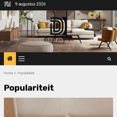
Ga
9 augustus 2026
naar
de
inhoud
Primair
menu
Home
Populariteit
Populariteit