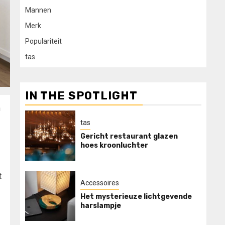
Mannen
Merk
Populariteit
tas
IN THE SPOTLIGHT
n
tas
Gericht restaurant glazen
hoes kroonluchter
t
Accessoires
Het mysterieuze lichtgevende
harslampje