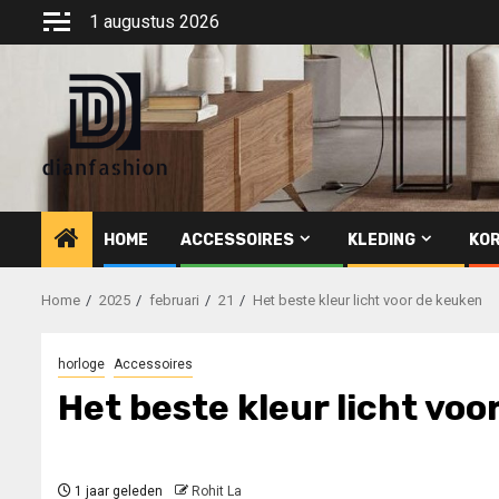
Ga
1 augustus 2026
naar
de
inhoud
HOME
ACCESSOIRES
KLEDING
KOR
Home
2025
februari
21
Het beste kleur licht voor de keuken
horloge
Accessoires
Het beste kleur licht voo
1 jaar geleden
Rohit La