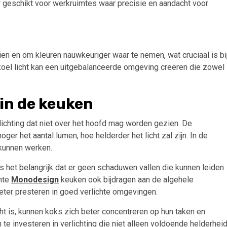
ter geschikt voor werkruimtes waar precisie en aandacht voor
ien en om kleuren nauwkeuriger waar te nemen, wat cruciaal is bi
koel licht kan een uitgebalanceerde omgeving creëren die zowel
 in de keuken
lichting dat niet over het hoofd mag worden gezien. De
ger het aantal lumen, hoe helderder het licht zal zijn. In de
 kunnen werken.
is het belangrijk dat er geen schaduwen vallen die kunnen leiden
chte
Monodesign
keuken ook bijdragen aan de algehele
eter presteren in goed verlichte omgevingen.
ht is, kunnen koks zich beter concentreren op hun taken en
e investeren in verlichting die niet alleen voldoende helderhei