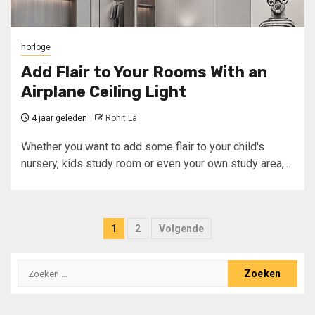
horloge
Add Flair to Your Rooms With an
Airplane Ceiling Light
4 jaar geleden
Rohit La
Whether you want to add some flair to your child's
nursery, kids study room or even your own study area,...
Berichten
1
2
Volgende
paginering
Zoeken
naar: