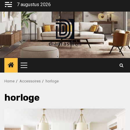
Ga
7 augustus 2026
naar
de
inhoud
Primair
menu
Home
Accessoires
horloge
horloge