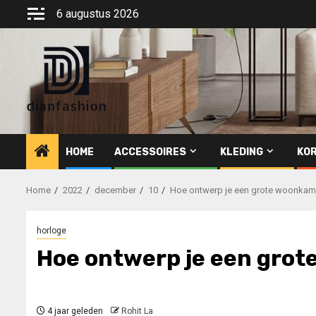
Ga
6 augustus 2026
naar
de
inhoud
HOME
ACCESSOIRES
KLEDING
KOR
Home
2022
december
10
Hoe ontwerp je een grote woonkam
horloge
Hoe ontwerp je een gro
4 jaar geleden
Rohit La