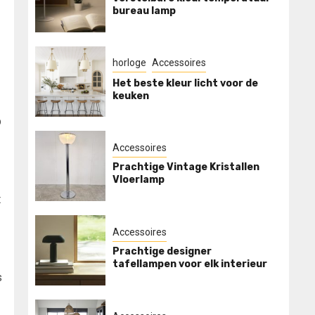
bureau lamp
horloge
Accessoires
Het beste kleur licht voor de
keuken
p
Accessoires
Prachtige Vintage Kristallen
Vloerlamp
t
Accessoires
Prachtige designer
tafellampen voor elk interieur
s