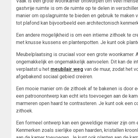
Vaak is een grote woonkamer ontworpen om veel mensen t
gastvrije ruimte is om de ruimte op te delen in verschi
manier om opslagruimte te bieden en gebruik te maken v
tot plafond kan bijvoorbeeld een architectonisch kenmerk
Een andere mogelijkheid is om een intieme zithoek te cre
met knusse kussens en plantenpotten. Je kunt ook plante
Meubelplaatsing is cruciaal voor een grote woonkamer. Als
ongemakkelijk en ongemakkelijk aanvoelen. Dit kan de in
verplaatst u het
meubilair weg
van de muur, zodat het voe
afgebakend sociaal gebied creëren.
Een mooie manier om de zithoek af te bakenen is door een
een patroonontwerp kan echt iets toevoegen aan de kame
marmeren open haard te contrasteren. Je kunt ook een c
zithoek.
Een formeel ontwerp kan een geweldige manier zijn om 
Kenmerken zoals sierlijke open haarden, kristallen kroonl
aan de kamer toevoegen. Je kunt ook planten aan de ka