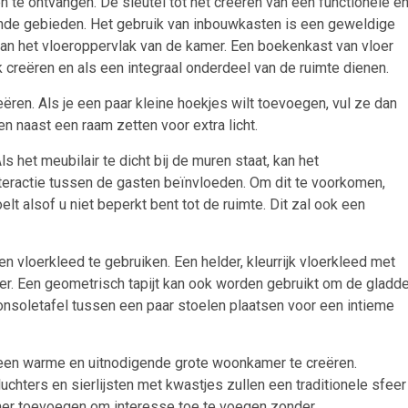
e ontvangen. De sleutel tot het creëren van een functionele e
llende gebieden. Het gebruik van inbouwkasten is een geweldige
an het vloeroppervlak van de kamer. Een boekenkast van vloer
 creëren en als een integraal onderdeel van de ruimte dienen.
ëren. Als je een paar kleine hoekjes wilt toevoegen, vul ze dan
n naast een raam zetten voor extra licht.
 het meubilair te dicht bij de muren staat, kan het
teractie tussen de gasten beïnvloeden. Om dit te voorkomen,
lt alsof u niet beperkt bent tot de ruimte. Dit zal ook een
 vloerkleed te gebruiken. Een helder, kleurrijk vloerkleed met
r. Een geometrisch tapijt kan ook worden gebruikt om de gladd
onsoletafel tussen een paar stoelen plaatsen voor een intieme
een warme en uitnodigende grote woonkamer te creëren.
uchters en sierlijsten met kwastjes zullen een traditionele sfeer
mer toevoegen om interesse toe te voegen zonder