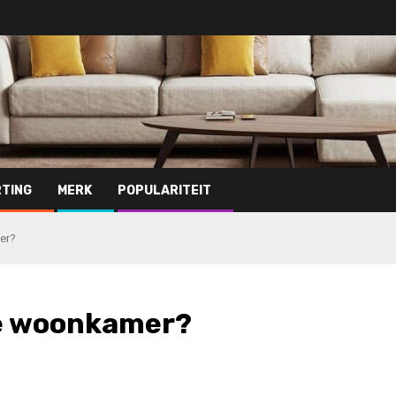
TING
MERK
POPULARITEIT
er?
te woonkamer?