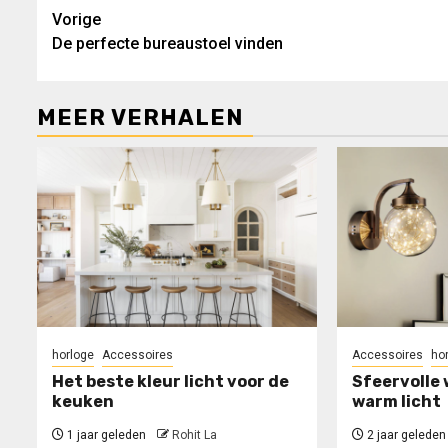
Bericht
Vorige
De perfecte bureaustoel vinden
navigatie
MEER VERHALEN
horloge
Accessoires
Accessoires
ho
Het beste kleur licht voor de
Sfeervolle
keuken
warm licht
1 jaar geleden
Rohit La
2 jaar geleden