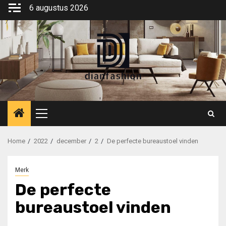
Ga
6 augustus 2026
naar
de
inhoud
Primair
menu
Home
2022
december
2
De perfecte bureaustoel vinden
Merk
De perfecte
bureaustoel vinden