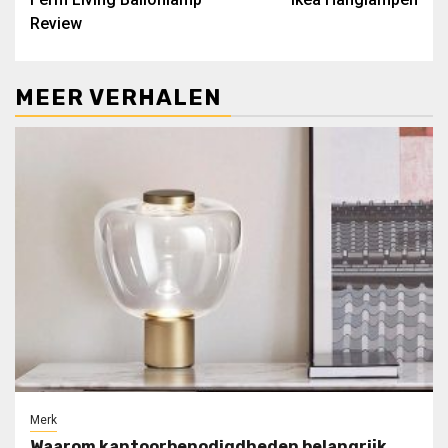
navigatie
Review
MEER VERHALEN
Merk
Waarom kantoorbenodigdheden belangrijk