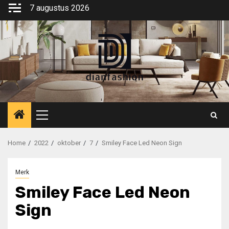
Ga
7 augustus 2026
naar
de
inhoud
Primair
menu
Home
2022
oktober
7
Smiley Face Led Neon Sign
Merk
Smiley Face Led Neon
Sign