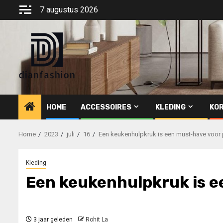
Ga
7 augustus 2026
naar
de
inhoud
HOME
ACCESSOIRES
KLEDING
KOR
Home
2023
juli
16
Een keukenhulpkruk is een must-have voor 
Kleding
Een keukenhulpkruk is e
3 jaar geleden
Rohit La