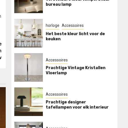
bureau lamp
n
horloge
Accessoires
Het beste kleur licht voor de
keuken
e
h
w
Accessoires
Prachtige Vintage Kristallen
Vloerlamp
Accessoires
Prachtige designer
tafellampen voor elk interieur