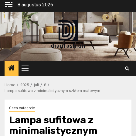
Ga
8 augustus 2026
naar
de
inhoud
Primair
menu
Home
2025
juli
8
Lampa sufitowa z minimalistycznym szkłem matowym
Geen categorie
Lampa sufitowa z
minimalistycznym