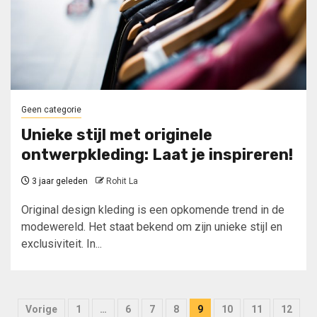
Geen categorie
Unieke stijl met originele
ontwerpkleding: Laat je inspireren!
3 jaar geleden
Rohit La
Original design kleding is een opkomende trend in de
modewereld. Het staat bekend om zijn unieke stijl en
exclusiviteit. In...
Berichten
Vorige
1
…
6
7
8
9
10
11
12