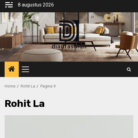
Ga
8 augustus 2026
naar
de
inhoud
Primair
menu
Home
Rohit La
Pagina 9
Rohit La